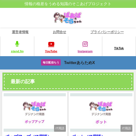
情報の格差をうめる知識のそこあげプロジェクト
運営者情報
お問合せ
プライバシーポリシー
TikTok
stand.fm
YouTube
Instagram
TwitterあらためX
毎日配信ちう
最新の記事
IT用語
IT用語