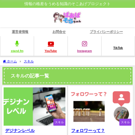
情報の格差をうめる知識のそこあげプロジェクト
運営者情報
お問合せ
プライバシーポリシー
TikTok
stand.fm
YouTube
Instagram
ホーム
スキル
スキルの記事一覧
スキル
スキル
デジナンレベル
フォロワーって？