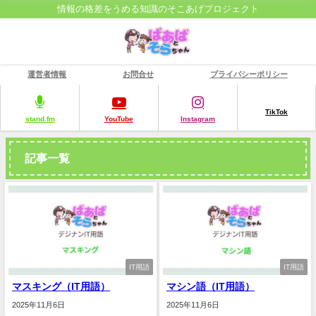
情報の格差をうめる知識のそこあげプロジェクト
運営者情報
お問合せ
プライバシーポリシー
TikTok
stand.fm
YouTube
Instagram
記事一覧
IT用語
IT用語
マスキング（IT用語）
マシン語（IT用語）
2025年11月6日
2025年11月6日