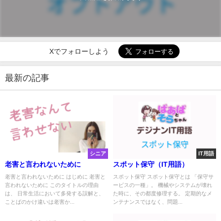
Xでフォローしよう
最新の記事
シニア
IT用語
老害と言われないために
スポット保守（IT用語）
老害と言われないために はじめに 老害と
スポット保守 スポット保守とは 「保守サ
言われないために このタイトルの理由
ービスの一種」。 機械やシステムが壊れ
は、 日常生活において多発する誤解と、
た時に、その都度修理する。 定期的なメ
ことばのかけ違いは老害か...
ンテナンスではなく、問題...