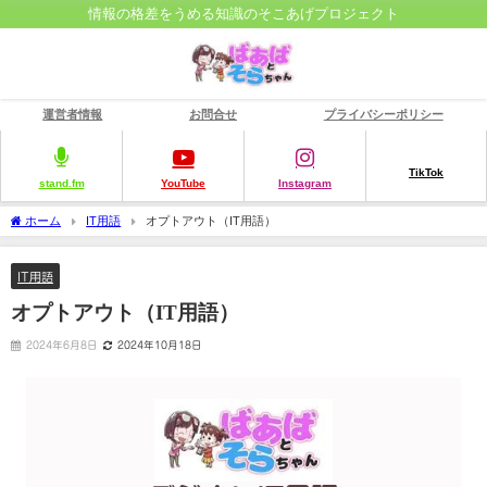
情報の格差をうめる知識のそこあげプロジェクト
運営者情報
お問合せ
プライバシーポリシー
TikTok
stand.fm
YouTube
Instagram
ホーム
IT用語
オプトアウト（IT用語）
IT用語
オプトアウト（IT用語）
2024年6月8日
2024年10月18日