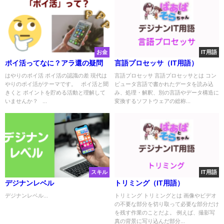
お金
IT用語
ポイ活ってなに？アラ還の疑問
言語プロセッサ（IT用語）
はやりのポイ活 ポイ活の認識の差 現代は
言語プロセッサ 言語プロセッサとは コン
やりのポイ活がテーマです。 ポイ活と聞
ピュータ言語で書かれたデータを読み込
きくと ポイントを貯める活動と理解して
み、処理・解釈、別の言語やデータ構造に
いませんか？ ...
変換するソフトウェアの総称...
スキル
IT用語
デジナンレベル
トリミング（IT用語）
デジナンレベル...
トリミング トリミングとは 画像やビデオ
の不要な部分を切り取って必要な部分だけ
を残す作業のことだよ。 例えば、撮影写
真の背景に写り込んだ部分...