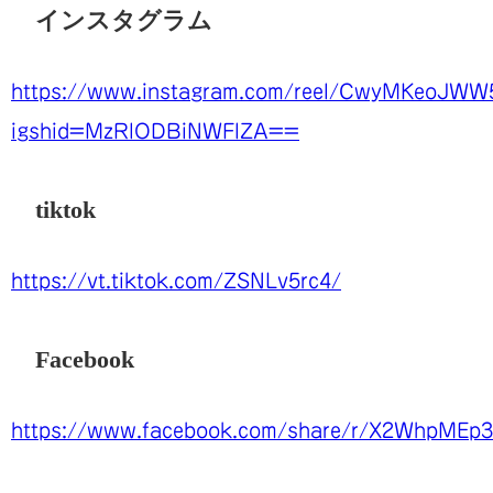
インスタグラム
https://www.instagram.com/reel/CwyMKeoJWW
igshid=MzRlODBiNWFlZA==
tiktok
https://vt.tiktok.com/ZSNLv5rc4/
Facebook
https://www.facebook.com/share/r/X2WhpMEp