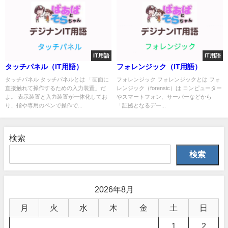
IT用語
IT用語
タッチパネル（IT用語）
フォレンジック（IT用語）
タッチパネル タッチパネルとは 「画面に
フォレンジック フォレンジックとは フォ
直接触れて操作するための入力装置」だ
レンジック（forensic）は コンピューター
よ。 表示装置と入力装置が一体化してお
やスマートフォン、サーバーなどから
り、指や専用のペンで操作で...
「証拠となるデー...
検索
検索
2026年8月
月
火
水
木
金
土
日
1
2