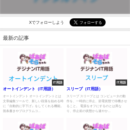
Xでフォローしよう
最新の記事
IT用語
IT用語
オートインデント（IT用語）
スリープ（IT用語）
オートインデント オートインデントとは
スリープ スリープとは コンピュータの動
文章編集ツールで、新しい段落を始める時
作を、一時的に停止、節電状態で待機させ
に『自動的に字下げ』をしてくれる機能。
ること。 電源をオフにするのとは異な
箇条書きやプログラムコ...
り、停止前の状態から速やか...