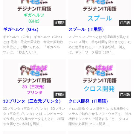
IT用語
IT用語
ギガヘルツ（GHz）
スプール（IT用語）
ギガヘルツ（GHz） ギガヘルツ（GHz）
スプール スプールとは 処理速度が異なる
とは 電流・電波の周波数、音波の振動数
デバイス間で、待ち時間を発生させないた
の単位として用いられる。 「ギガヘル
めに使用されるデータ保存領域。 例え
ツ」は、 1秒あたり10...
ば、ネットワーク通信におい...
IT用語
IT用語
3Dプリンタ（三次元プリンタ）
クロス開発（IT用語）
3Dプリンタ（三次元プリンタ） 3Dプリン
クロス開発 クロス開発とは ある機種やシ
タ（三次元プリンタ）とは コンピュータ
ステムで動作させるソフトウェアを、別の
で作成した3次元のデータをもとに、樹脂
機種やシステムで開発すること。 クロス
や金属などの材料を層状...
開発の必要性 クロス開発...