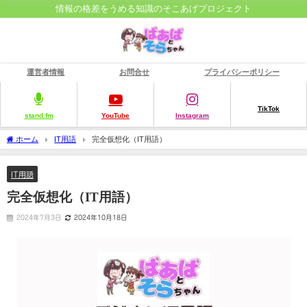
情報の格差をうめる知識のそこあげプロジェクト
運営者情報
お問合せ
プライバシーポリシー
TikTok
stand.fm
YouTube
Instagram
ホーム
IT用語
完全仮想化（IT用語）
IT用語
完全仮想化（IT用語）
2024年7月3日
2024年10月18日