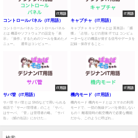
IT用語
IT用語
コントロールパネル（IT用語）
キャプチャ（IT用語）
コントロールパネル コントロールパネル
キャプチャ キャプチャとは 英単語↓ 「捕
とは 機器やソフトウェアの設定を「表
獲」「占領」などの意味 ITでは コンピュ
示」「操作」するためのツールを集めたメ
ーターなどの機器が発する信号やデータを
ニュー。 通常はコンピュー...
記録・保存すること...
IT用語
IT用語
サバ管（IT用語）
機内モード（IT用語）
サバ管 サバ管とは SNSなどで用いられる
機内モード 機内モードとは スマホの利用
俗語で「サーバ管理者」のこと 「サバ」
モードで、一切の無線デンパを発信しない
はサーバ、「管」は管理者の略。「サバ
もの！ 離着陸時の航空機内で必要な機能
缶」（鯖の缶詰）にかけた...
だから、このように呼ばれ...
検索