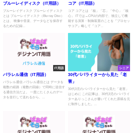
ブルーレイディスク（IT用語）
コア（IT用語）
ブルーレイディスク ブルーレイディスク
コア コアとは 「核」「芯」「中心」「核
とは ブルーレイディスク（Blu-ray Disc）
心」 ITでは→CPUの内部で、独立して機
とは、 映像や音楽、データなどを保存す
能する演算・制御装置のことを『プロセッ
るための記録...
サコア』略して『コア...
IT用語
シニア
パラレル通信（IT用語）
30代パパライターから見た「老
害」
パラレル通信 パラレル通信とは データを
複数の経路（複数の回線）で同時に送信す
30代3児のパパライターから見た「老害」
る通信方法だよ。 一度にたくさんのデー
はじめに この記事は、30代3児のパパライ
タを並行して送れるから、...
ターありっこさんが書いてくれた原稿を元
に制作しました。...