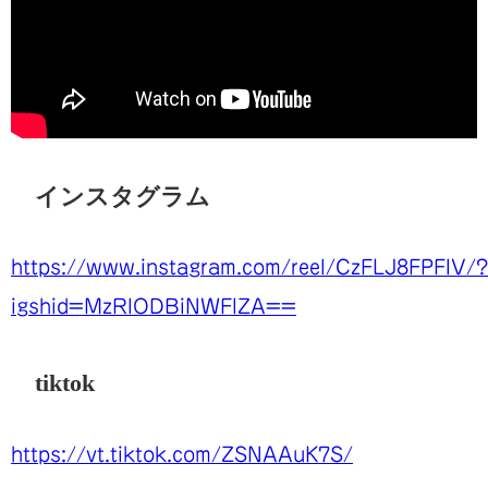
インスタグラム
https://www.instagram.com/reel/CzFLJ8FPFIV/?
igshid=MzRlODBiNWFlZA==
tiktok
https://vt.tiktok.com/ZSNAAuK7S/