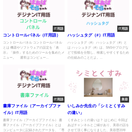
IT用語
IT用語
コントロールパネル（IT用語）
ハッシュタグ（#）IT用語
コントロールパネル コントロールパネル
ハッシュタグ（#） ハッシュタグ（#）と
とは 機器やソフトウェアの設定を「表
は ハッシュタグ（#）は、SNSやブログな
示」「操作」するためのツールを集めたメ
どで投稿を分類し、検索しやすくするため
ニュー。 通常はコンピュー...
の仕組みのことだよ。...
IT用語
美容
書庫ファイル（アーカイブファ
いしみか先生の「シミとくすみ
イル）IT用語
の違い」
書庫ファイル（アーカイブファイル） 書
くすみとシミの違いは？ はじめに 今回ば
庫ファイル（アーカイブファイル）とは
あばチャンネルとご縁があり、美容の話を
コンピュータに記録されたデータを、「専
させて頂く事になりました、美容歴20年