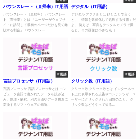
バウンスレート（直帰率）IT用語
デジタル（IT用語）
バウンスレート（直帰率） バウンスレー
デジタル デジタルとは ひとことで言う
ト（直帰率）とは 「ユーザーがウェブサ
と、「情報を数値化して処理する技術」だ
イトに訪問して最初のページだけを見て離
よ。 例えば、写真をデジタルカメラで撮
脱する割合」 バウンスレー...
ると、その画像は小さな点（...
IT用語
IT用語
言語プロセッサ（IT用語）
クリック数（IT用語）
言語プロセッサ 言語プロセッサとは コン
クリック数 クリック数とは インターネッ
ピュータ言語で書かれたデータを読み込
ト上に表示される広告やコンテンツが、ユ
み、処理・解釈、別の言語やデータ構造に
ーザーにクリックされた回数のこと。 ク
変換するソフトウェアの総称...
リック数はどうやって知る...