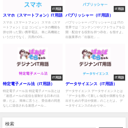
IT用語
IT用語
スマホ（スマートフォン）IT用語
パブリッシャー（IT用語）
スマホ（スマートフォン） スマホ（スマ
パブリッシャー パブリッシャーとは ITの
ートフォン）とは コンピュータの機能を
世界では「コンテンツやソフトウェアを公
併せ持った賢い携帯電話。 単に高機能と
開・配信する役割を持つ存在」を指すよ。
いうだけでなく、汎用のOS...
出版業界の「出版社」...
IT用語
IT用語
特定電子メール法（IT用語）
データサイエンス（IT用語）
特定電子メール法 特定電子メール法とは
データサイエンス データサイエンスとは
「迷惑メールの送信を規制する日本の法
「データを用いて新しい知見や洞察を引き
律」だよ。 簡単に言うと、受信者の同意
出すための手法や技術」のことだよ。 デ
なしに送信される迷惑メール...
ータサイエンスのわかりや...
検索