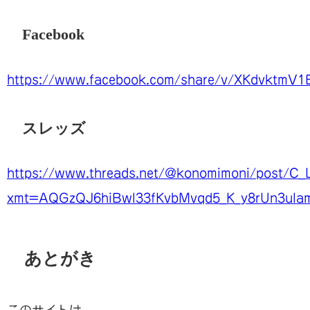
Facebook
https://www.facebook.com/share/v/XKdvktmV1
スレッズ
https://www.threads.net/@konomimoni/post/C_
xmt=AQGzQJ6hiBwl33fKvbMvqd5_K_y8rUn3ul
あとがき
このサイトは