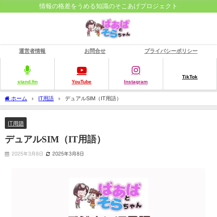
情報の格差をうめる知識のそこあげプロジェクト
運営者情報
お問合せ
プライバシーポリシー
TikTok
stand.fm
YouTube
Instagram
ホーム
IT用語
デュアルSIM（IT用語）
IT用語
デュアルSIM（IT用語）
2025年3月8日
2025年3月8日