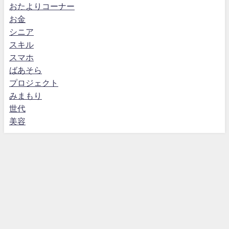
おたよりコーナー
お金
シニア
スキル
スマホ
ばあそら
プロジェクト
みまもり
世代
美容
運営者情報
お問合せ
プライバシーポリシー
ばそら（ばあばとそらちゃん）スマホの学校