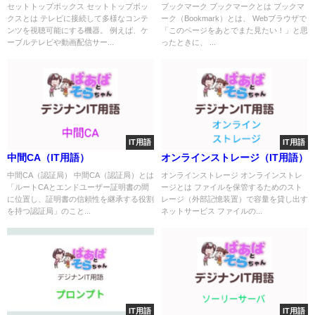
セットトップボックス セットトップボッ
ブックマーク ブックマークとは ブックマ
クスとは テレビに接続して多様なコンテ
ーク（Bookmark）とは、 Webブラウザで
ンツを視聴可能にする機器。 例えば、ケ
「このページをあとでまた見たい！」と思
ーブルテレビや動画配信サー...
ったときに、 ...
IT用語
IT用語
中間CA（IT用語）
オンラインストレージ（IT用語）
中間CA（認証局） 中間CA（認証局）とは
オンラインストレージ オンラインストレ
「ルートCAとエンドユーザー証明書の間
ージとは ファイルを保管するためのスト
に位置し、証明書の信頼性を継承する役割
レージ（外部記憶装置）で容量を貸し出す
を持つ認証局」のこと...
ネットサービス ファイルの...
IT用語
IT用語