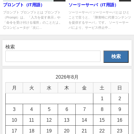
プロンプト（IT用語）
ソーリーサーバ（IT用語）
プロンプト プロンプトとは プロンプト
ソーリーサーバ ソーリーサーバとは ひと
（Prompt）は、 「入力を促す表示」や
ことで言うと、「障害時に代替コンテンツ
「命令を受け付ける場所」のことだよ。
を提供するサーバ」です。 ソーリーサー
◯コンピュータが「次に...
バにより、サービス停止中...
検索
検索
2026年8月
月
火
水
木
金
土
日
1
2
3
4
5
6
7
8
9
10
11
12
13
14
15
16
17
18
19
20
21
22
23