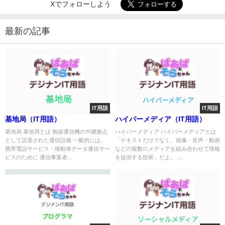
Xでフォローしよう
最新の記事
IT用語
IT用語
基地局（IT用語）
ハイパーメディア（IT用語）
基地局 基地局とは 無線通信機の中継拠点
ハイパーメディア ハイパーメディアとは
として設置された通信設備 一般的には、
「テキストだけでなく、画像・音声・動画
携帯電話サービス・移動体データ通信サー
などの複数のメディアを組み合わせて情報
ビスのために 通信事業者...
を提供する技術」だよ。 ...