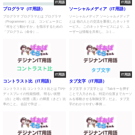
IT用語
IT用語
プログラマ（IT用語）
ソーシャルメディア（IT用語）
プログラマ プログラマとは プログラマ
ソーシャルメディア ソーシャルメディア
（Programmer）とは、 コンピュータに
とは 他の人との交流を重視したネットサ
「何をどう動かすか」を指示するための
ービス。 このネットサービスにより、ユ
「プログラム（命令）...
ーザーは情報を共有し、コミ...
IT用語
IT用語
コントラスト比（IT用語）
タブ文字（IT用語）
コントラスト比 コントラスト比とは TVや
タブ文字 タブ文字とは 「Tabキーを押す
ディスプレイの性能指標。 明るい状態
ことで入力される、特定の位置までカーソ
（白）と暗い状態（黒）の輝度（きど）比
ルを移動させる制御文字」だよ。 タブ文
率のこと。 会話で学ぼ ...
字のわかりやすい事例 ...