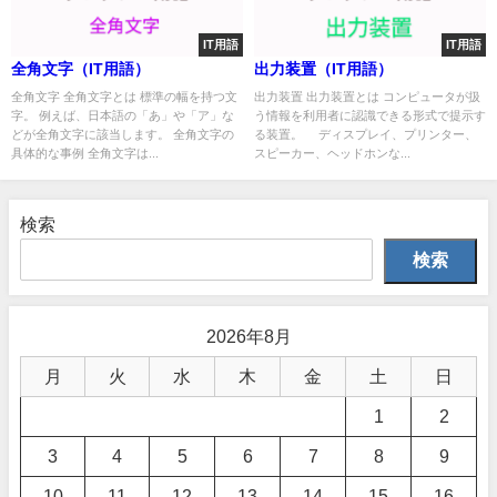
IT用語
IT用語
全角文字（IT用語）
出力装置（IT用語）
全角文字 全角文字とは 標準の幅を持つ文
出力装置 出力装置とは コンピュータが扱
字。 例えば、日本語の「あ」や「ア」な
う情報を利用者に認識できる形式で提示す
どが全角文字に該当します。 全角文字の
る装置。 ディスプレイ、プリンター、
具体的な事例 全角文字は...
スピーカー、ヘッドホンな...
検索
検索
2026年8月
月
火
水
木
金
土
日
1
2
3
4
5
6
7
8
9
10
11
12
13
14
15
16