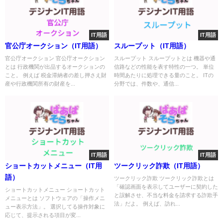
IT用語
IT用語
官公庁オークション（IT用語）
スループット（IT用語）
官公庁オークション 官公庁オークション
スループット スループットとは 機器や通
とは 行政機関が出品するオークションの
信路などの性能を表す特性の一つ。 単位
こと。 例えば 税金滞納者の差し押さえ財
時間あたりに処理できる量のこと。 ITの
産や行政機関所有の財産を...
分野では、件数や、通信...
IT用語
IT用語
ショートカットメニュー（IT用
ツークリック詐欺（IT用語）
語）
ツークリック詐欺 ツークリック詐欺とは
「確認画面を表示してユーザーに契約した
ショートカットメニュー ショートカット
と誤解させ、不当な料金を請求する詐欺手
メニューとは ソフトウェアの「操作メニ
法」だよ。 例えば、訪れ...
ュー表示方法」。 選択してる操作対象に
応じて、提示される項目が変...