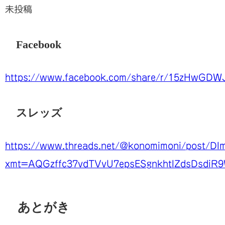
未投稿
Facebook
https://www.facebook.com/share/r/15zHwGDW
スレッズ
https://www.threads.net/@konomimoni/post/DI
xmt=AQGzffc37vdTVvU7epsESgnkhtIZdsDsdiR
あとがき