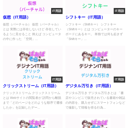
IT用語
IT用語
仮想（IT用語）
シフトキー（IT用語）
仮想（バーチャル） 仮想（バーチャル）
シフトキー（Shiftキー） シフトキー
とは 実際には存在しないけど 存在してい
（Shiftキー）とは コンピューターのキー
るように見せること 例えば コンピュータ
ボードにあるキー。 単独では何も起きず
の中に作った 「空間」...
「Shiftキー」...
IT用語
IT用語
クリックストリーム（IT用語）
デジタル万引き（IT用語）
クリックストリーム クリックストリーム
デジタル万引き デジタル万引きとは 「書
とは Webサイトの閲覧者が 訪問から離脱
店やコンビニで販売されている書籍や雑誌
まで「どのページをどのような順序で遷移
の内容を、購入せずにスマートフォンなど
したか」を記録したデー...
で撮影して情報を得る行為...