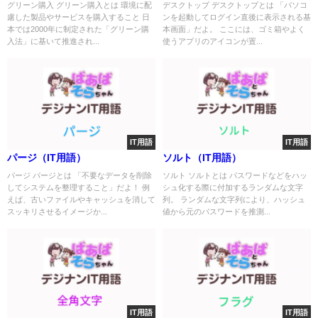
グリーン購入 グリーン購入とは 環境に配
デスクトップ デスクトップとは 「パソコ
慮した製品やサービスを購入すること 日
ンを起動してログイン直後に表示される基
本では2000年に制定された「グリーン購
本画面」だよ。 ここには、ゴミ箱やよく
入法」に基いて推進され...
使うアプリのアイコンが置...
IT用語
IT用語
パージ（IT用語）
ソルト（IT用語）
パージ パージとは 「不要なデータを削除
ソルト ソルトとは パスワードなどをハッ
してシステムを整理すること」だよ！ 例
シュ化する際に付加するランダムな文字
えば、古いファイルやキャッシュを消して
列。 ランダムな文字列により、ハッシュ
スッキリさせるイメージか...
値から元のパスワードを推測...
IT用語
IT用語