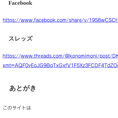
Facebook
https://www.facebook.com/share/v/19S6wCSC
スレッズ
https://www.threads.com/@konomimoni/post/
xmt=AQF0yEoJG9BqTxGxfV1F5Xz3FCDF4TdZO
あとがき
このサイトは