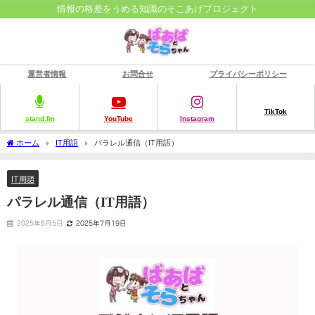
情報の格差をうめる知識のそこあげプロジェクト
運営者情報
お問合せ
プライバシーポリシー
TikTok
stand.fm
YouTube
Instagram
ホーム
IT用語
パラレル通信（IT用語）
IT用語
パラレル通信（IT用語）
2025年6月5日
2025年7月19日