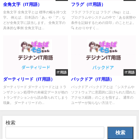
全角文字（IT用語）
フラグ（IT用語）
全角文字 全角文字とは 標準の幅を持つ文
フラグ フラグとは フラグ（flag）とは、
字。 例えば、日本語の「あ」や「ア」な
プログラムやシステムの中で「ある状態や
どが全角文字に該当します。 全角文字の
条件を記録するための目印」のことだよ。
具体的な事例 全角文字は...
🔍 わかりやすく...
IT用語
IT用語
ダーティリード（IT用語）
バックドア（IT用語）
ダーティリード ダーティリードとは トラ
バックドア バックドアとは 「システムや
ンザクション処理中の未確定データが他の
ソフトウェアに意図的に設けられた隠れた
トランザクションから読み取られてしまう
アクセス経路」のことを指すよ。 通常の
現象。 ダーティリードの...
ユーザーが知らない方法で...
検索
検索