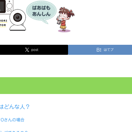
post
はてブ
はどんな人？
すOさんの場合