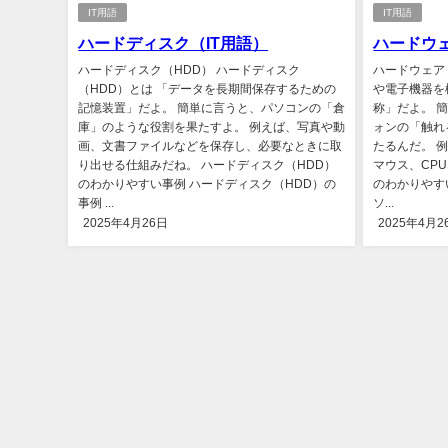
IT用語
IT用語
ハードディスク（IT用語）
ハードウェ
ハードディスク（HDD） ハードディスク
ハードウェア
（HDD）とは 「データを長期間保存するための
や電子機器を
記憶装置」だよ。 簡単に言うと、パソコンの「倉
称」だよ。 
庫」のような役割を果たすよ。 例えば、写真や動
ォンの「触れ
画、文書ファイルなどを保存し、必要なときに取
たるんだ。 
り出せる仕組みだね。 ハードディスク（HDD）
マウス、CP
のわかりやすい事例 ハードディスク（HDD）の
のわかりやすい
事例 ...
ソ...
2025年4月26日
2025年4月2