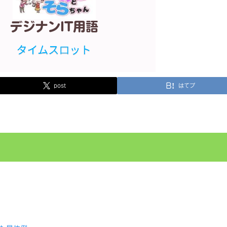
post
はてブ