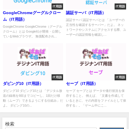
IT用語
IT用語
GoogleChromeグーグルクロー
認証サーバ（IT用語）
ム（IT用語）
認証サーバ 認証サーバとは 「ユーザーの
正当性を確認するサーバー」だよ。 ネッ
GoogleChrome GoogleChrome（グーグル
トワークやシステムにアクセスする際、ユ
クローム）とは Google社が開発・公開し
ーザーの認証情報を確認し...
ているWebブラウザ。 無償配布され...
IT用語
IT用語
ダビング10（IT用語）
セーブ（IT用語）
ダビング10 ダビング10とは 「デジタル放
セーブ セーブとは データや進行状況を保
送の録画を9回までコピーし、1回だけ移
存すること。 例えば、「文書を作成して
動（ムーブ）できるようにする仕組み」だ
いるときに、その内容をファイルとして保
よ。 ダビング10の...
存する」。「ゲーム中にこ...
検索