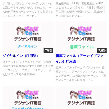
サブ垢 サブ垢とは メインのアカウントと
電波産業会（ARIB） 電波産業会（ARIB）
は別に作るサブのアカウントのこと。 一
とは ひとことで言うと、「日本の電波利
人の利用者が複数のアカウントを取得する
用に関する標準化機関」だよ。 電波の利
ことができるネットサービ...
用に関する技術規格...
IT用語
IT用語
ダイヤルイン（IT用語）
書庫ファイル（アーカイブファ
イル）IT用語
ダイヤルイン ダイヤルインとは 「1つの
電話回線で複数の電話番号を利用できるサ
書庫ファイル（アーカイブファイル） 書
ービス」だよ。 このサービスにより、例
庫ファイル（アーカイブファイル）とは
えばオフィス内の各部署が...
コンピュータに記録されたデータを、「専
用のファイル形式に変換」「...