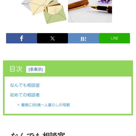
LINE
目次
[
非表示
]
なんでも相談室
初めての相談者
離島に86歳一人暮らしの母親